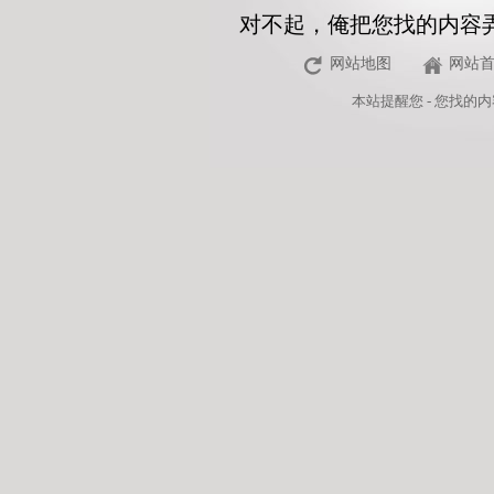
对不起，俺把您找的内容
网站地图
网站
本站
提醒您 - 您找