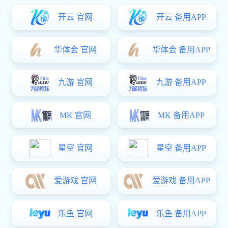
开云 官网
开云 备用APP
华体会 官网
华体会 备用APP
九游 官网
九游 备用APP
MK 官网
MK 备用APP
星空 官网
星空 备用APP
爱游戏 官网
爱游戏 备用APP
乐鱼 官网
乐鱼 备用APP