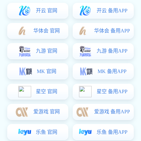
开云 官网
开云 备用APP
华体会 官网
华体会 备用APP
九游 官网
九游 备用APP
MK 官网
MK 备用APP
星空 官网
星空 备用APP
爱游戏 官网
爱游戏 备用APP
乐鱼 官网
乐鱼 备用APP